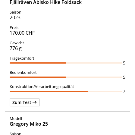
Fjällräven Abisko Hike Foldsack
2023
170.00 CHF
776 g
5
5
7
Zum Test
Gregory Miko 25