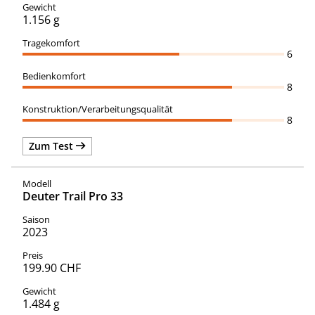
1.156 g
6
8
8
Zum Test
Deuter Trail Pro 33
2023
199.90 CHF
1.484 g