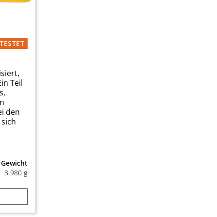
TESTET
siert,
in Teil
s,
en
ei den
 sich
Gewicht
3.980 g