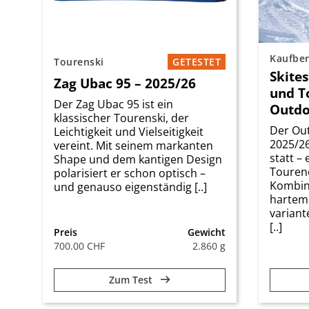
Kaufbe
Tourenski
GETESTET
Skites
Zag Ubac 95 – 2025/26
und T
Der Zag Ubac 95 ist ein
Outdo
klassischer Tourenski, der
Der Out
Leichtigkeit und Vielseitigkeit
2025/26
vereint. Mit seinem markanten
statt –
Shape und dem kantigen Design
Touren
polarisiert er schon optisch –
Kombina
und genauso eigenständig [..]
hartem
varian
[..]
Preis
Gewicht
700.00 CHF
2.860 g
Zum Test