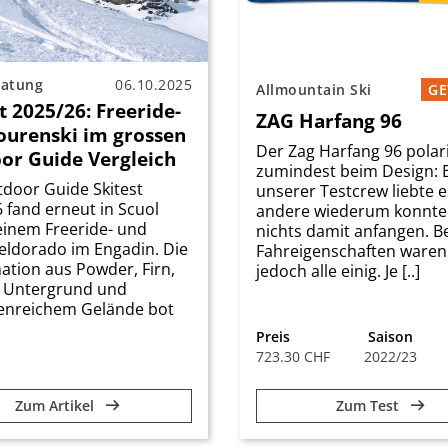
ratung
06.10.2025
Allmountain Ski
GE
t 2025/26: Freeride-
ZAG Harfang 96
ourenski im grossen
Der Zag Harfang 96 polari
or Guide Vergleich
zumindest beim Design: E
door Guide Skitest
unserer Testcrew liebte e
 fand erneut in Scuol
andere wiederum konnt
 einem Freeride- und
nichts damit anfangen. B
eldorado im Engadin. Die
Fahreigenschaften waren
tion aus Powder, Firn,
jedoch alle einig. Je [..]
 Untergrund und
tenreichem Gelände bot
Preis
Saison
723.30 CHF
2022/23
Zum Artikel
Zum Test