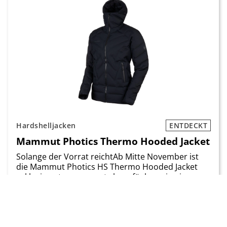
Hardshelljacken
ENTDECKT
Mammut Photics Thermo Hooded Jacket
Solange der Vorrat reichtAb Mitte November ist
die Mammut ­Photics HS Thermo Hooded Jacket
exklusiv unter ­mammut.ch verfügbar – in einer
Limited Edition von 500 Stück. Was die Jacke so
besonders [..]
Preis
Gewicht