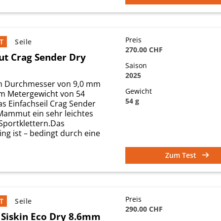
Preis
T
Seile
270.00 CHF
 Crag Sender Dry
Saison
2025
m Durchmesser von 9,0 mm
Gewicht
m Metergewicht von 54
54 g
as Einfachseil Crag Sender
Mammut ein sehr leichtes
Sportklettern.Das
ing ist – bedingt durch eine
Zum Test
Preis
T
Seile
290.00 CHF
 Siskin Eco Dry 8.6mm