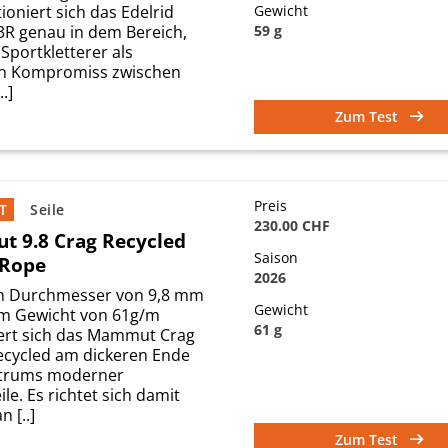
ioniert sich das Edelrid
Gewicht
3R genau in dem Bereich,
59 g
 Sportkletterer als
n Kompromiss zwischen
.]
Zum Test
Preis
T
Seile
230.00 CHF
 9.8 Crag Recycled
Saison
 Rope
2026
m Durchmesser von 9,8 mm
Gewicht
m Gewicht von 61g/m
61 g
iert sich das Mammut Crag
Recycled am dickeren Ende
ktrums moderner
ile. Es richtet sich damit
 [..]
Zum Test