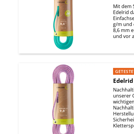
Mit dem S
Edelrid d
Einfachse
g/m und
8,6 mm ei
und vor a
GETESTE
Edelri
Nachhalti
unserer 
wichtige
Nachhalti
Herstell
Sicherhe
Kletterspo