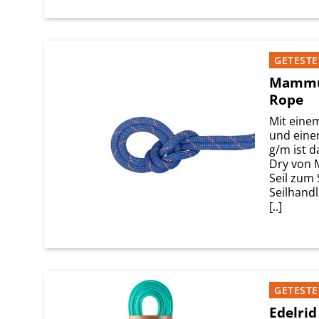
GETESTE
Mammut
Rope
Mit eine
und eine
g/m ist d
Dry von 
Seil zum 
Seilhandl
[..]
GETESTE
Edelrid