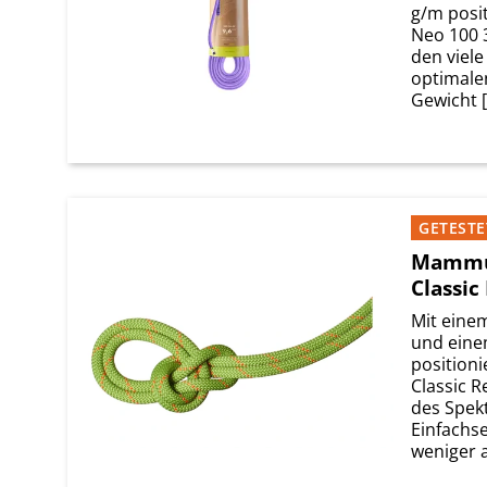
g/m posit
Neo 100 
den viele
optimale
Gewicht [.
GETESTE
Mammut
Classic
Mit eine
und eine
position
Classic 
des Spe
Einfachse
weniger an