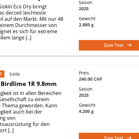
Saison
iskin Eco Dry bringt
2025
as derzeit leichteste
il auf den Markt. Mit nur 48
Gewicht
 einem Durchmesser von
2.880 g
gnet es sich für extreme
llem lange [..]
Zum Test
Preis
T
Seile
240.00 CHF
d Birdlime 1R 9.8mm
Saison
gkeit ist in allen Bereichen
2025
Gesellschaft zu einem
n Thema geworden. Kann
Gewicht
gkeit auch bei der
4.200 g
ung von
itsausrüstung für den
rt [..]
Zum Test