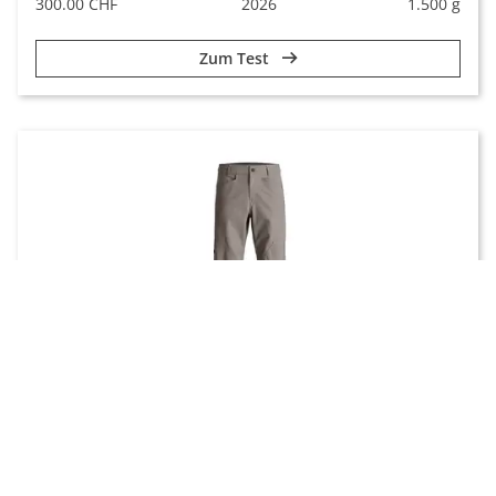
300.00 CHF
2026
1.500 g
Zum Test
Bergsport & Kletterhosen
GETESTET
Ortovox Affinity Plus Pants
Die Affinity Plus Pant wurde von Ortovox speziell