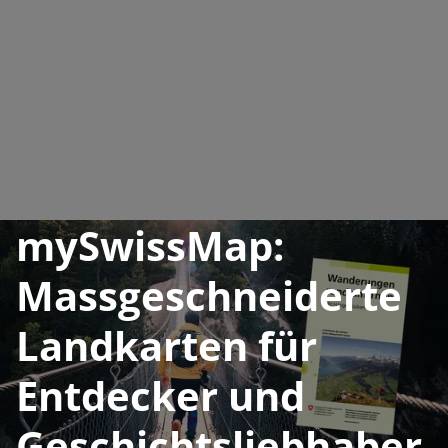
mySwissMap:
Massgeschneiderte
Landkarten für
Entdecker und
Geschichtsliebhaber