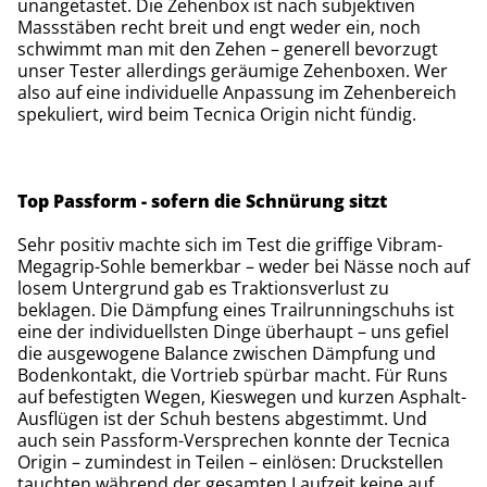
unangetastet. Die Zehenbox ist nach subjektiven
Massstäben recht breit und engt weder ein, noch
schwimmt man mit den Zehen – generell bevorzugt
unser Tester allerdings geräumige Zehenboxen. Wer
also auf eine individuelle Anpassung im Zehenbereich
spekuliert, wird beim Tecnica Origin nicht fündig.
Top Passform - sofern die Schnürung sitzt
Sehr positiv machte sich im Test die griffige Vibram-
Megagrip-Sohle bemerkbar – weder bei Nässe noch auf
losem Untergrund gab es Traktionsverlust zu
beklagen. Die Dämpfung eines Trailrunningschuhs ist
eine der individuellsten Dinge überhaupt – uns gefiel
die ausgewogene Balance zwischen Dämpfung und
Bodenkontakt, die Vortrieb spürbar macht. Für Runs
auf befestigten Wegen, Kieswegen und kurzen Asphalt-
Ausflügen ist der Schuh bestens abgestimmt. Und
auch sein Passform-Versprechen konnte der Tecnica
Origin – zumindest in Teilen – einlösen: Druckstellen
tauchten während der gesamten Laufzeit keine auf.