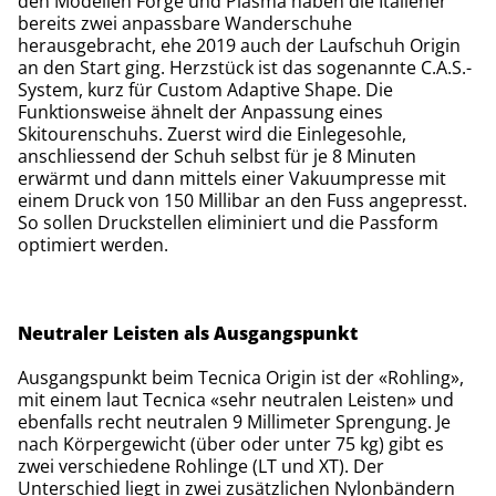
den Modellen Forge und Plasma haben die Italiener
bereits zwei anpassbare Wanderschuhe
herausgebracht, ehe 2019 auch der Laufschuh Origin
an den Start ging. Herzstück ist das sogenannte C.A.S.-
System, kurz für Custom Adaptive Shape. Die
Funktionsweise ähnelt der Anpassung eines
Skitourenschuhs. Zuerst wird die Einlegesohle,
anschliessend der Schuh selbst für je 8 Minuten
erwärmt und dann mittels einer Vakuumpresse mit
einem Druck von 150 Millibar an den Fuss angepresst.
So sollen Druckstellen eliminiert und die Passform
optimiert werden.
Neutraler Leisten als Ausgangspunkt
Ausgangspunkt beim Tecnica Origin ist der «Rohling»,
mit einem laut Tecnica «sehr neutralen Leisten» und
ebenfalls recht neutralen 9 Millimeter Sprengung. Je
nach Körpergewicht (über oder unter 75 kg) gibt es
zwei verschiedene Rohlinge (LT und XT). Der
Unterschied liegt in zwei zusätzlichen Nylonbändern