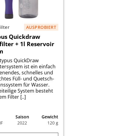
ilter
AUSPROBIERT
pus Quickdraw
ilter + 1l Reservoir
m
atypus QuickDraw
ltersystem ist ein einfach
enendes, schnelles und
ichtes Füll- und Quetsch-
ionssystem für Wasser.
iteilige System besteht
m Filter [..]
Saison
Gewicht
HF
2022
120 g