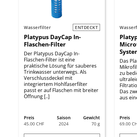
Wasserfilter
ENTDECKT
Wasserf
Platypus DayCap In-
Platy
Flaschen-Filter
Microf
Syste
Der Platypus DayCap In-
Flaschen-Filter ist eine
Das Pl
praktische Lösung für sauberes
Mikrofi
Trinkwasser unterwegs. Als
zu bedi
Verschlussdeckel mit
ultrale
integriertem Hohlfaserfilter
Filtrat
passt er auf Flaschen mit breiter
Das zwe
Öffnung [..]
aus eine
Preis
Saison
Gewicht
Preis
45.00 CHF
2024
70 g
69.00 C