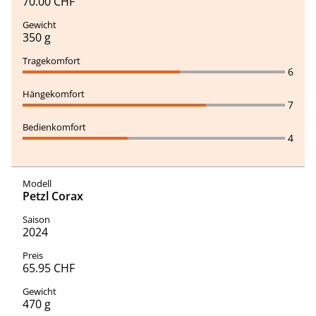
70.00 CHF
350 g
6
7
4
Petzl Corax
2024
65.95 CHF
470 g