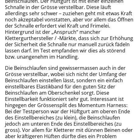
Beinschlaufen. Der Hüftgurt ist mit einer einzelnen
Schnalle in der Grösse verstellbar. Diese läuft
allerdings sehr schwer – zuziehen geht mit etwas Kraft
noch akzeptabel vonstatten, aber vor allem das Öffnen
der Schnalle erfordert viel Kraft und Frimelei.
Hintergrund ist der „Anspruch“ mancher
Klettergurthersteller / -Märkte, dass sich zur Erhöhung
der Sicherheit die Schnalle nur manuell zurück fädeln
lassen darf. Im Test empfanden wir dies als störend
bzw. unangenehm im Handling.
Die Beinschlaufen sind gewissermassen auch in der
Grösse verstellbar, wobei sich nicht der Umfang der
Beinschlaufen einstellen lässt, sondern ein einfach
einstellbares Elastikband für den guten Sitz der
Beinschlaufen am Oberschenkel sorgt. Diese
Einstellbarkeit funktioniert sehr gut. Interessant ist
hingegen der Grössensplit des Momentum Harness:
Bei der Testperson war der Hüftgurt am oberen Ende
des Einstellbereiches (zu klein), die Beinschlaufen
jedoch am unteren Ende des Einstellbereiches (zu
gross). Vor allem für Kletterer mit dünnen Beinen oder
aber kräftigeren Hüften dürfte dies ein Problem