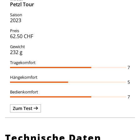
Petzl Tour
2023
62.50 CHF
232 g
7
5
7
Zum Test
Technische Daten