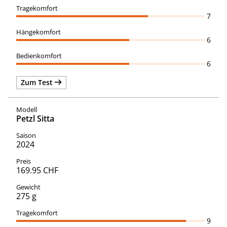
7
6
6
Zum Test
Petzl Sitta
2024
169.95 CHF
275 g
9