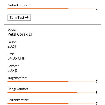
7
Zum Test
Petzl Corax LT
2024
64.95 CHF
395 g
7
8
7