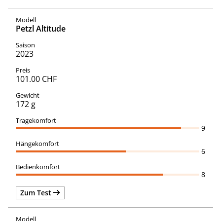
Petzl Altitude
2023
101.00 CHF
172 g
9
6
8
Zum Test