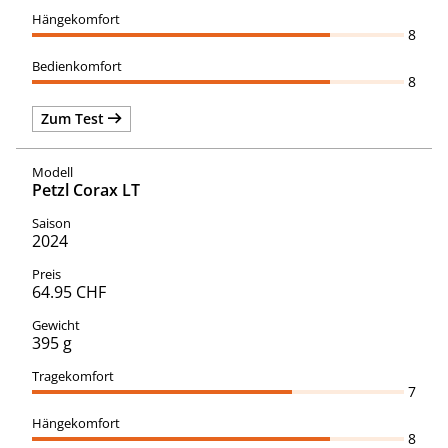
8
8
Zum Test
Petzl Corax LT
2024
64.95 CHF
395 g
7
8