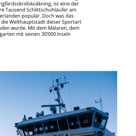
ngfärdsskridskoåkning, ist eine der
re Tausend Schlittschuhläufer am
ederlanden populär. Doch was das
 die Welthauptstadt dieser Sportart
funden wurde. Mit dem Mälaren, dem
arten mit seinen 30’000 Inseln
nmarö im Schärengarten östlich von Stockholm.