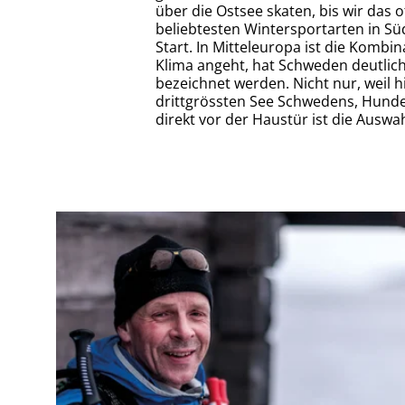
über die Ostsee skaten, bis wir das 
beliebtesten Wintersportarten in S
Start. In Mitteleuropa ist die Komb
Klima angeht, hat Schweden deutlich
bezeichnet werden. Nicht nur, weil 
drittgrössten See Schwedens, Hunde
direkt vor der Haustür ist die Auswa
Dünnes Eis ist seine Passion. Mårten Ajne sucht
seit mehr als 40 Jahren nach der besten Scholle.