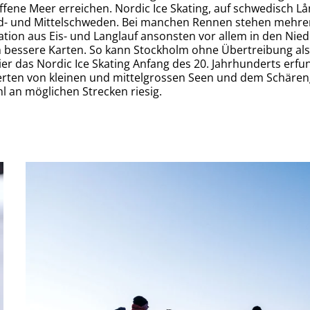
offene Meer erreichen. Nordic Ice Skating, auf schwedisch Lå
üd- und Mittelschweden. Bei manchen Rennen stehen mehre
ination aus Eis- und Langlauf ansonsten vor allem in den Ni
 bessere Karten. So kann Stockholm ohne Übertreibung als
hier das Nordic Ice Skating Anfang des 20. Jahrhunderts er
rten von kleinen und mittelgrossen Seen und dem Schäreng
hl an möglichen Strecken riesig.
Mit der Fähre geht es von Stavsnäs auf die Insel Ru