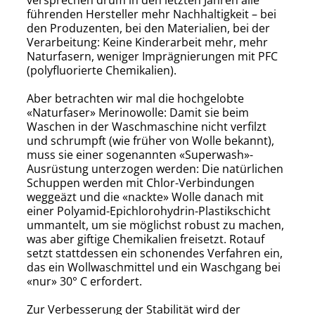
versprechen drum in den letzten Jahren alle
führenden Hersteller mehr Nachhaltigkeit – bei
den Produzenten, bei den Materialien, bei der
Verarbeitung: Keine Kinderarbeit mehr, mehr
Naturfasern, weniger Imprägnierungen mit PFC
(polyfluorierte Chemikalien).
Aber betrachten wir mal die hochgelobte
«Naturfaser» Merinowolle: Damit sie beim
Waschen in der Waschmaschine nicht verfilzt
und schrumpft (wie früher von Wolle bekannt),
muss sie einer sogenannten «Superwash»-
Ausrüstung unterzogen werden: Die natürlichen
Schuppen werden mit Chlor-Verbindungen
weggeäzt und die «nackte» Wolle danach mit
einer Polyamid-Epichloro­hydrin-Plastikschicht
ummantelt, um sie möglichst robust zu machen,
was aber giftige Chemikalien freisetzt. Rotauf
setzt stattdessen ein schonendes Verfahren ein,
das ein Wollwaschmittel und ein Waschgang bei
«nur» 30° C erfordert.
Zur Verbesserung der Stabilität wird der