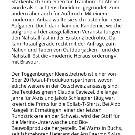
Starkenbach zum einen für Tradition: Ihr Atelier
wurde als Trachtenschneiderei gegründet. Zum
andern aber auch für Aufbruch: Mit einem
modernen Anbau wollte sie sich rüsten für neue
Aufgaben. Doch dann kam die Pandemie, welche
aufgrund all der ausgefallenen Veranstaltungen
den Nähstall fast in der Existenz bedrohte. Da
kam Rotauf gerade recht mit der Anfrage zum
Nähen und Tapen von Outdoorjacken – und der
Nähstall löst die «moderne Herausforderung»
mit Bravour.
Der Toggenburger Kleinstbetrieb ist einer von
über 20 Rotauf-Produktionspartnern, wovon
etliche weitere in der Ostschweiz ansässig sind:
Die Textildesignerin Claudia Caviezel, die lange
Jahre für Akris und Jakob Schlaepfer tätig war,
kreiert die Prints für die Collab-T-Shirts. Bei Aldo
Naegeli in Ermatingen, einer der letzten
Rundstrickereien der Schweiz, wird der Stoff für
die Merino-Unterwäsche und Bio-
Bauwollprodukte hergestellt. Bei Wams in Buchs,
seit Jahrzehnten Lieferant der Anzüge von Swiss