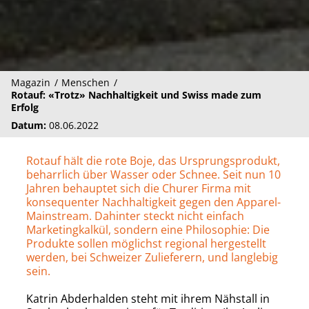
Magazin
Menschen
Rotauf: «Trotz» Nachhaltigkeit und Swiss made zum
Erfolg
Datum:
08.06.2022
Rotauf hält die rote Boje, das Ursprungsprodukt,
beharrlich über Wasser oder Schnee. Seit nun 10
Jahren behauptet sich die Churer Firma mit
konsequenter Nachhaltigkeit gegen den Apparel-
Mainstream. Dahinter steckt nicht einfach
Marketingkalkül, sondern eine Philosophie: Die
Pro­dukte sollen möglichst regional hergestellt
werden, bei Schweizer Zulieferern, und langlebig
sein.
Katrin Abderhalden steht mit ihrem Nähstall in