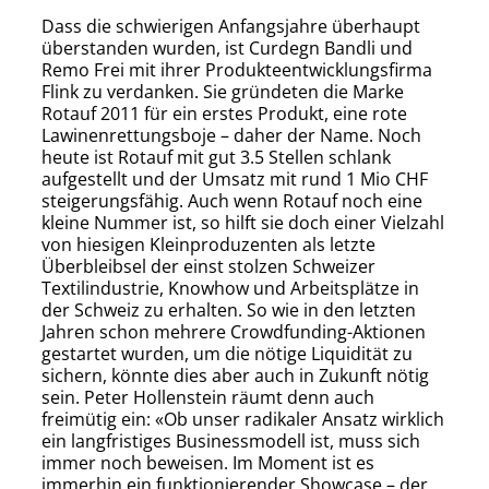
Dass die schwierigen Anfangsjahre überhaupt
überstanden wurden, ist Curdegn Bandli und
Remo Frei mit ihrer Produkteentwicklungsfirma
Flink zu verdanken. Sie gründeten die Marke
Rotauf 2011 für ein erstes Produkt, eine rote
Lawinenrettungsboje – daher der Name. Noch
heute ist Rotauf mit gut 3.5 Stellen schlank
aufgestellt und der Umsatz mit rund 1 Mio CHF
steigerungsfähig. Auch wenn Rotauf noch eine
kleine Nummer ist, so hilft sie doch einer Vielzahl
von hiesigen Kleinproduzenten als letzte
Überbleibsel der einst stolzen Schweizer
Textilindustrie, Knowhow und Arbeitsplätze in
der Schweiz zu erhalten. So wie in den letzten
Jahren schon mehrere Crowdfunding-Aktionen
gestartet wurden, um die nötige Liquidität zu
sichern, könnte dies aber auch in Zukunft nötig
sein. Peter Hollenstein räumt denn auch
freimütig ein: «Ob unser radikaler Ansatz wirklich
ein langfristiges Businessmodell ist, muss sich
immer noch beweisen. Im Moment ist es
immerhin ein funktionierender Showcase – der