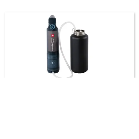
Wasserfilter
AUSPROBIERT
Katadyn Explorer Pro Filter
Durchfall, Fieber und Erbrechen, im schlimmsten
Fall sogar Nierenversagen: Bakterien, Protozoen
und Viren wie Noro- oder Hepatitis-A-Viren können
eine längere Abenteuerreise erheblich [..]