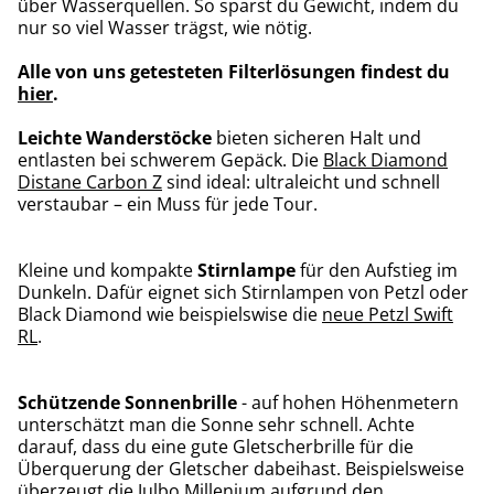
über Wasserquellen. So sparst du Gewicht, indem du
nur so viel Wasser trägst, wie nötig.
Alle von uns getesteten Filterlösungen findest du
hier
.
Leichte Wanderstöcke
bieten sicheren Halt und
entlasten bei schwerem Gepäck. Die
Black Diamond
Distane Carbon Z
sind ideal: ultraleicht und schnell
verstaubar – ein Muss für jede Tour.
Kleine und kompakte
Stirnlampe
für den Aufstieg im
Dunkeln. Dafür eignet sich Stirnlampen von Petzl oder
Black Diamond wie beispielswise die
neue Petzl Swift
RL
.
Schützende Sonnenbrille
- auf hohen Höhenmetern
unterschätzt man die Sonne sehr schnell. Achte
darauf, dass du eine gute Gletscherbrille für die
Überquerung der Gletscher dabeihast. Beispielsweise
überzeugt die
Julbo Millenium
aufgrund den